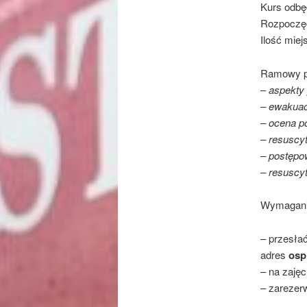
Kurs odbęd
Rozpoczęc
Ilość miej
Ramowy p
–
aspekty 
– ewakua
– ocena 
– resuscyt
– postępo
– resuscy
Wymagania
– przesłać
adres
osp
– na zajęc
– zarezer