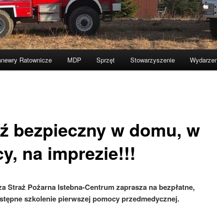
newry Ratownicze
MDP
Sprzęt
Stowarzyszenie
Wydarzen
ź bezpieczny w domu, w
y, na imprezie!!!
a Straż Pożarna Istebna-Centrum zaprasza na bezpłatne,
stępne szkolenie pierwszej pomocy przedmedycznej.