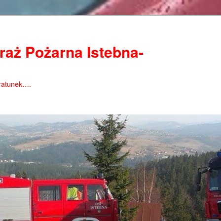
raż Pożarna Istebna-
ratunek….