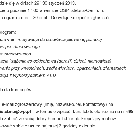
zie się w dniach 29 i 30 styczeń 2013.
ie o godzinie 17.00 w remizie OSP Istebna-Centrum.
sc ograniczona – 20 osób. Decyduje kolejność zgłoszeń.
rogram:
prawne i motywacja do udzielania pierwszej pomocy
cja poszkodowanego
poszkodowanego
acja krążeniowo-oddechowa (dorośli, dzieci, niemowlęta)
wanie przy krwotokach, zadławieniach, oparzeniach, złamaniach
tacja z wykorzystaniem AED
 dla kursantów:
 e-mail zgłoszeniowy (imię, nazwisko, tel. kontaktowy) na
istebna@wp.pl
– w temacie wpisać: kurs lub telefonicznie na nr 6
98
ia zabrać ze sobą dobry humor i ubiór nie krepujący ruchów
wować sobie czas co najmniej 3 godziny dziennie