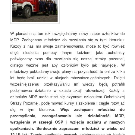
W planach na ten rok uwzględniamy nowy nabór członków do
MDP. Zachęcamy młodzież do rozwijania się w tym kierunku.
Każdy z nas ma swoje zainteresowania, może to być również
chęć niesienia pomocy innym ludziom, jako ochotnicy
poświęcamy czas dla rozwijania się naszej straży pożarnej,
dlatego ważnie jest aby członków było jak najwięcej. W
młodzieży pokładamy swoje plany na przyszłość, to oni za kilka
lat będą brali udział w akcjach ratowniczo-gaśniczych. Dzięki
wcześniejszemu przekazywaniu im wiedzy będą potrafili
podejmować działanie w czasie akcji ratowniczej. Każdy z
członków MDP może stać się czynnym członkiem Ochotniczej
Straży Pożarnej, podejmować kursy i szkolenia i ciągle rozwijać
się w tym kierunku.
Więc zachęcam młodzież do
przemyślenia, zaangażowania się działalność MDP,
wstąpienia w szeregi OSP i wzięcia udziału w naszych
spotkaniach. Serdecznie zapraszam młodzież w wieku od
12-18 lat.
Termin spotkania nowych zainteresowanych będzie