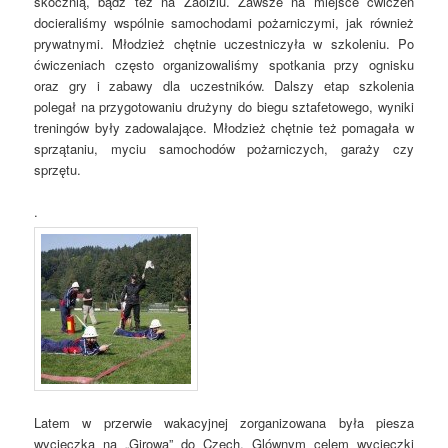
skocznią, bądź też na Zaolziu. Zawsze na miejsce ćwiczeń
docieraliśmy wspólnie samochodami pożarniczymi, jak również
prywatnymi. Młodzież chętnie uczestniczyła w szkoleniu. Po
ćwiczeniach często organizowaliśmy spotkania przy ognisku
oraz gry i zabawy dla uczestników. Dalszy etap szkolenia
polegał na przygotowaniu drużyny do biegu sztafetowego, wyniki
treningów były zadowalające. Młodzież chętnie też pomagała w
sprzątaniu, myciu samochodów pożarniczych, garaży czy
sprzętu.
.
Latem w przerwie wakacyjnej zorganizowana była piesza
wycieczka na „Girową” do Czech. Glównym celem wycieczki