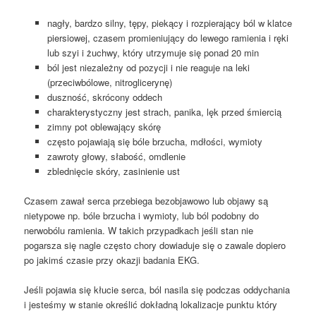
nagły, bardzo silny, tępy, piekący i rozpierający ból w klatce
piersiowej, czasem promieniujący do lewego ramienia i ręki
lub szyi i żuchwy, który utrzymuje się ponad 20 min
ból jest niezależny od pozycji i nie reaguje na leki
(przeciwbólowe, nitroglicerynę)
duszność, skrócony oddech
charakterystyczny jest strach, panika, lęk przed śmiercią
zimny pot oblewający skórę
często pojawiają się bóle brzucha, mdłości, wymioty
zawroty głowy, słabość, omdlenie
zblednięcie skóry, zasinienie ust
Czasem zawał serca przebiega bezobjawowo lub objawy są
nietypowe np. bóle brzucha i wymioty, lub ból podobny do
nerwobólu ramienia. W takich przypadkach jeśli stan nie
pogarsza się nagle często chory dowiaduje się o zawale dopiero
po jakimś czasie przy okazji badania EKG.
Jeśli pojawia się kłucie serca, ból nasila się podczas oddychania
i jesteśmy w stanie określić dokładną lokalizacje punktu który