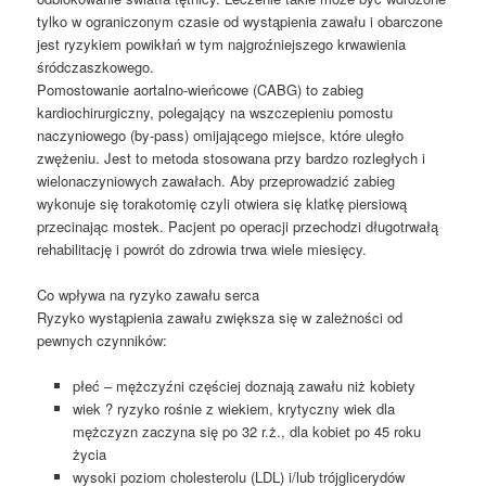
tylko w ograniczonym czasie od wystąpienia zawału i obarczone
jest ryzykiem powikłań w tym najgroźniejszego krwawienia
śródczaszkowego.
Pomostowanie aortalno-wieńcowe (CABG) to zabieg
kardiochirurgiczny, polegający na wszczepieniu pomostu
naczyniowego (by-pass) omijającego miejsce, które uległo
zwężeniu. Jest to metoda stosowana przy bardzo rozległych i
wielonaczyniowych zawałach. Aby przeprowadzić zabieg
wykonuje się torakotomię czyli otwiera się klatkę piersiową
przecinając mostek. Pacjent po operacji przechodzi długotrwałą
rehabilitację i powrót do zdrowia trwa wiele miesięcy.
Co wpływa na ryzyko zawału serca
Ryzyko wystąpienia zawału zwiększa się w zależności od
pewnych czynników:
płeć – mężczyźni częściej doznają zawału niż kobiety
wiek ? ryzyko rośnie z wiekiem, krytyczny wiek dla
mężczyzn zaczyna się po 32 r.ż., dla kobiet po 45 roku
życia
wysoki poziom cholesterolu (LDL) i/lub trójglicerydów