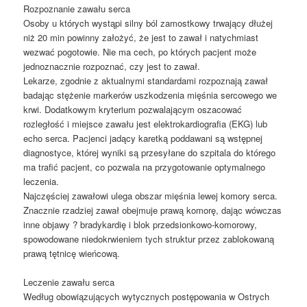
Rozpoznanie zawału serca
Osoby u których wystąpi silny ból zamostkowy trwający dłużej
niż 20 min powinny założyć, że jest to zawał i natychmiast
wezwać pogotowie. Nie ma cech, po których pacjent może
jednoznacznie rozpoznać, czy jest to zawał.
Lekarze, zgodnie z aktualnymi standardami rozpoznają zawał
badając stężenie markerów uszkodzenia mięśnia sercowego we
krwi. Dodatkowym kryterium pozwalającym oszacować
rozległość i miejsce zawału jest elektrokardiografia (EKG) lub
echo serca. Pacjenci jadący karetką poddawani są wstępnej
diagnostyce, której wyniki są przesyłane do szpitala do którego
ma trafić pacjent, co pozwala na przygotowanie optymalnego
leczenia.
Najczęściej zawałowi ulega obszar mięśnia lewej komory serca.
Znacznie rzadziej zawał obejmuje prawą komorę, dając wówczas
inne objawy ? bradykardię i blok przedsionkowo-komorowy,
spowodowane niedokrwieniem tych struktur przez zablokowaną
prawą tętnicę wieńcową.
Leczenie zawału serca
Według obowiązujących wytycznych postępowania w Ostrych