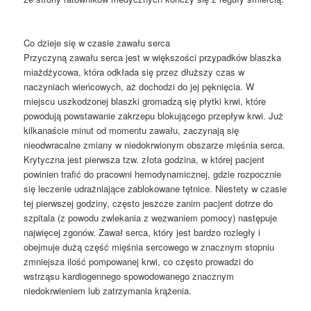
Co dzieje się w czasie zawału serca
Przyczyną zawału serca jest w większości przypadków blaszka
miażdżycowa, która odkłada się przez dłuższy czas w
naczyniach wieńcowych, aż dochodzi do jej pęknięcia. W
miejscu uszkodzonej blaszki gromadzą się płytki krwi, które
powodują powstawanie zakrzepu blokującego przepływ krwi. Już
kilkanaście minut od momentu zawału, zaczynają się
nieodwracalne zmiany w niedokrwionym obszarze mięśnia serca.
Krytyczna jest pierwsza tzw. złota godzina, w której pacjent
powinien trafić do pracowni hemodynamicznej, gdzie rozpocznie
się leczenie udrażniające zablokowane tętnice. Niestety w czasie
tej pierwszej godziny, często jeszcze zanim pacjent dotrze do
szpitala (z powodu zwlekania z wezwaniem pomocy) następuje
najwięcej zgonów. Zawał serca, który jest bardzo rozległy i
obejmuje dużą część mięśnia sercowego w znacznym stopniu
zmniejsza ilość pompowanej krwi, co często prowadzi do
wstrząsu kardiogennego spowodowanego znacznym
niedokrwieniem lub zatrzymania krążenia.