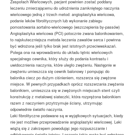
Zespołach Wieńcowych, pacjent powinien zostać poddany
leczeniu zmierzającemu do udrożnienia zamkniętego naczynia
wieńcowego jedną z trzech metod: angioplastyka wieńcowa,
podanie leków fibrolitycznych lub wykonanie zabiegu
pomostowania aortalno-wieńcowego (wszczepienia by-passów)
Angioplastyka wieńcowa (PCI) potocznie zwana balonikowaniem,
to najskuteczniejsza metoda leczenia zawałów serca i powinna
być wdrożona jeśli tylko brak jest istotnych przeciwwskazań.
Polega ona na wprowadzeniu do układu tętnic wieńcowych
specjalnego cewnika, który służy do podania kontrastu i
uwidocznienia naczynia, które uległo zwężeniu. Następnie w
zwężeniu umieszcza się cewnik balonowy i pompując do
balonika ciecz po dużym ciśnieniem, rozszerza się zwężone
miejsce. W pewnych przypadkach oprócz rozszerzania zwężenia
balonikiem, umieszcza się w zwężonych miejscach stent czyli
konstrukcję z metalowej siateczki, która rozprężona balonikiem
razem z naczyniem przytrzymuje ściany, utrzymując
odpowiednie światło naczynia.
Leki fibrolityczne podawane są w wyjątkowych sytuacjach, kiedy
nie jest możliwe przeprowadzenie angioplastyki wieńcowej. Leki
wiążą się z zakrzepem powodując jego rozpuszczanie i
odblokowanie światła tętnicy. Leczenie takie może być wdrożone