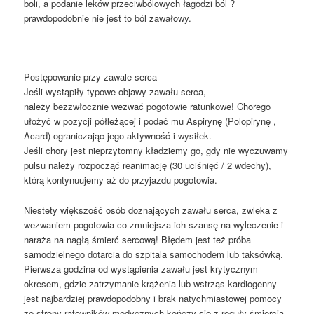
boli, a podanie leków przeciwbólowych łagodzi ból ?
prawdopodobnie nie jest to ból zawałowy.
Postępowanie przy zawale serca
Jeśli wystąpiły typowe objawy zawału serca,
należy bezzwłocznie wezwać pogotowie ratunkowe! Chorego
ułożyć w pozycji półleżącej i podać mu Aspirynę (Polopirynę ,
Acard) ograniczając jego aktywność i wysiłek.
Jeśli chory jest nieprzytomny kładziemy go, gdy nie wyczuwamy
pulsu należy rozpocząć reanimację (30 uciśnięć / 2 wdechy),
którą kontynuujemy aż do przyjazdu pogotowia.
Niestety większość osób doznających zawału serca, zwleka z
wezwaniem pogotowia co zmniejsza ich szansę na wyleczenie i
naraża na nagłą śmierć sercową! Błędem jest też próba
samodzielnego dotarcia do szpitala samochodem lub taksówką.
Pierwsza godzina od wystąpienia zawału jest krytycznym
okresem, gdzie zatrzymanie krążenia lub wstrząs kardiogenny
jest najbardziej prawdopodobny i brak natychmiastowej pomocy
ze strony ratowników medycznych kończy się z reguły śmiercią.