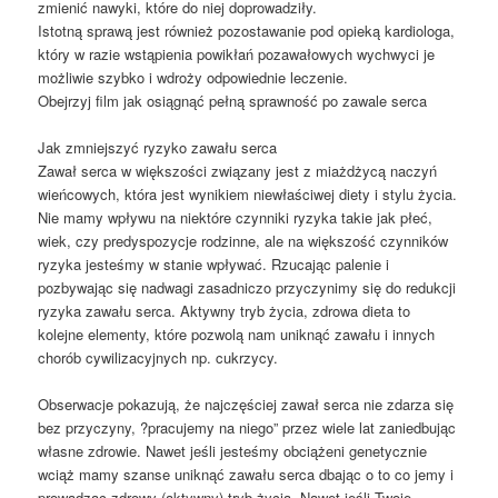
zmienić nawyki, które do niej doprowadziły.
Istotną sprawą jest również pozostawanie pod opieką kardiologa,
który w razie wstąpienia powikłań pozawałowych wychwyci je
możliwie szybko i wdroży odpowiednie leczenie.
Obejrzyj film jak osiągnąć pełną sprawność po zawale serca
Jak zmniejszyć ryzyko zawału serca
Zawał serca w większości związany jest z miażdżycą naczyń
wieńcowych, która jest wynikiem niewłaściwej diety i stylu życia.
Nie mamy wpływu na niektóre czynniki ryzyka takie jak płeć,
wiek, czy predyspozycje rodzinne, ale na większość czynników
ryzyka jesteśmy w stanie wpływać. Rzucając palenie i
pozbywając się nadwagi zasadniczo przyczynimy się do redukcji
ryzyka zawału serca. Aktywny tryb życia, zdrowa dieta to
kolejne elementy, które pozwolą nam uniknąć zawału i innych
chorób cywilizacyjnych np. cukrzycy.
Obserwacje pokazują, że najczęściej zawał serca nie zdarza się
bez przyczyny, ?pracujemy na niego” przez wiele lat zaniedbując
własne zdrowie. Nawet jeśli jesteśmy obciążeni genetycznie
wciąż mamy szanse uniknąć zawału serca dbając o to co jemy i
prowadząc zdrowy (aktywny) tryb życia. Nawet jeśli Twoje