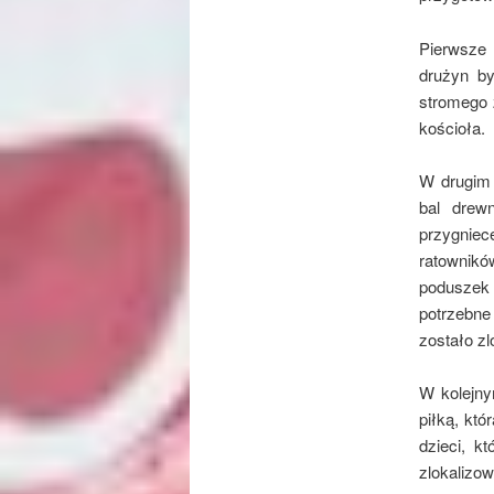
Pierwsze
drużyn by
stromego 
kościoła.
W drugim 
bal drew
przygniec
ratownikó
poduszek
potrzebne
zostało zl
W kolejny
piłką, kt
dzieci, k
zlokalizow