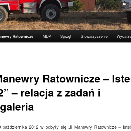
newry Ratownicze
MDP
Sprzęt
Stowarzyszenie
Wydarze
 Manewry Ratownicze – Ist
” – relacja z zadań i
galeria
 października 2012 w odbyły się „II Manewry Ratownicze – Iste