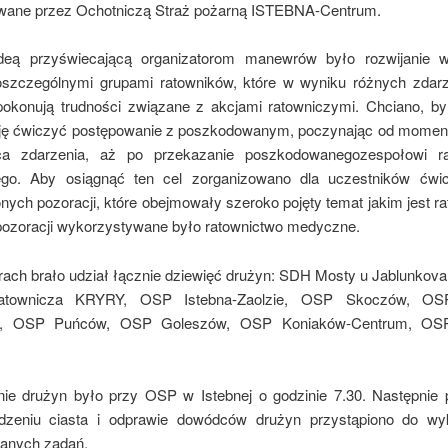
wane przez Ochotniczą Straż pożarną ISTEBNA-Centrum.
deą przyświecającą organizatorom manewrów było rozwijanie w
szczególnymi grupami ratowników, które w wyniku różnych zdar
pokonują trudności związane z akcjami ratowniczymi. Chciano, by
zję ćwiczyć postępowanie z poszkodowanym, poczynając od moment
ca zdarzenia, aż po przekazanie poszkodowanego
zespołowi r
go. Aby osiągnąć ten cel zorganizowano dla uczestników ćwic
ych pozoracji, które obejmowały szeroko pojęty temat jakim jest r
pozoracji wykorzystywane było ratownictwo medyczne.
ch brało udział łącznie dziewięć drużyn: SDH Mosty u Jablunkova
townicza KRYRY, OSP Istebna-Zaolzie, OSP Skoczów, OS
m, OSP Puńców, OSP Goleszów, OSP Koniaków-Centrum, OSP
ie drużyn było przy OSP w Istebnej o godzinie 7.30. Następnie 
edzeniu ciasta i odprawie dowódców drużyn przystąpiono do wy
anych zadań.