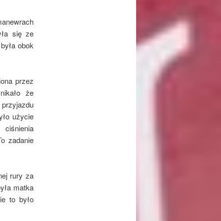
manewrach
yła się ze
 była obok
iona przez
nikało że
 przyjazdu
yło użycie
ciśnienia
To zadanie
ej rury za
była matka
ie to było