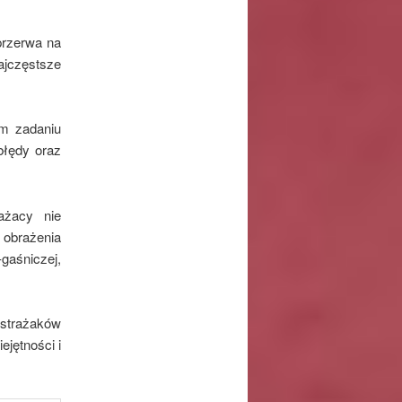
przerwa na
ajczęstsze
ym zadaniu
błędy oraz
ażacy nie
 obrażenia
gaśniczej,
strażaków
jętności i