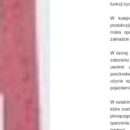
funkcji ż
W kolejn
produkcyj
miała op
zakładzi
W ósmej 
zdarzeniu
uwolnić 
poszkodow
użycia s
pojazdami
W ostatni
które zos
płonąceg
oparzenia
Istebnej.