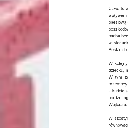
Czwarte w
wpływem a
piersiową 
poszkodow
osoba będ
w stosunk
Beskidzie.
W kolejny
dziecku, 
W tym za
przemocy
Utrudnien
bardzo ag
Wojtosza.
W szóstym
równowag