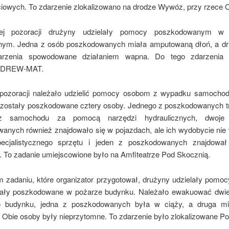
yciowych. To zdarzenie zlokalizowano na drodze Wywóz, przy rzece O
ej pozoracji drużyny udzielały pomocy poszkodowanym w 
nym. Jedna z osób poszkodowanych miała amputowaną dłoń, a d
arzenia spowodowane działaniem wapna. Do tego zdarzenia
e DREW-MAT.
pozoracji należało udzielić pomocy osobom z wypadku samocho
 zostały poszkodowane cztery osoby. Jednego z poszkodowanych t
z samochodu za pomocą narzędzi hydraulicznych, dwoje 
anych również znajdowało się w pojazdach, ale ich wydobycie ni
pecjalistycznego sprzętu i jeden z poszkodowanych znajdował
. To zadanie umiejscowione było na Amfiteatrze Pod Skocznią.
m zadaniu, które organizator przygotował, drużyny udzielały pomo
tały poszkodowane w pożarze budynku. Należało ewakuować dwie
o budynku, jedna z poszkodowanych była w ciąży, a druga mia
. Obie osoby były nieprzytomne. To zdarzenie było zlokalizowane P