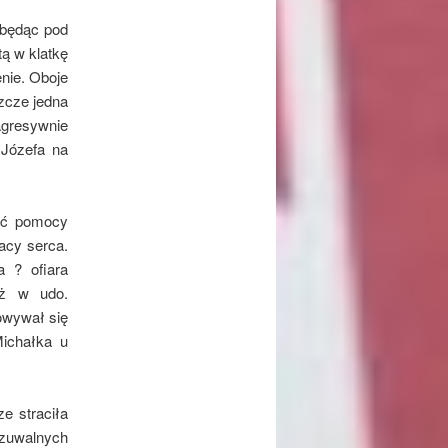
 będąc pod
ą w klatkę
enie. Oboje
zcze jedna
agresywnie
 Józefa na
lić pomocy
acy serca.
 ? ofiara
óż w udo.
owywał się
Michałka u
e straciła
zuwalnych