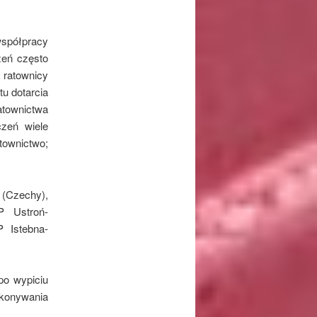
spółpracy
zeń często
 ratownicy
u dotarcia
atownictwa
zeń wiele
atownictwo;
 (Czechy),
P Ustroń-
 Istebna-
po wypiciu
konywania