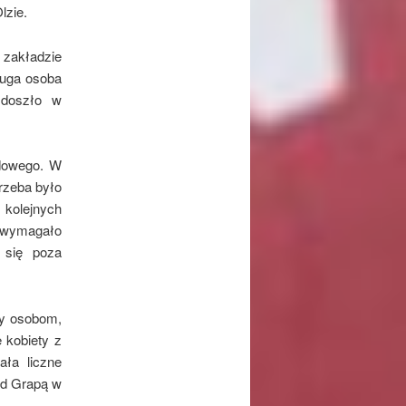
lzie.
zakładzie
ruga osoba
 doszło w
dowego. W
rzeba było
kolejnych
e wymagało
 się poza
cy osobom,
 kobiety z
ła liczne
od Grapą w