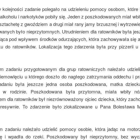
 kolejności zadanie polegało na udzieleniu pomocy osobom, które
lkoholu i narkotyków pobiły się. Jeden z poszkodowanych miał wbit
sztachetę z gwoździem a drugi miał rany jamy brzusznej i wytrzewi
anych było nieprzytomnych. Utrudnieniem dla ratowników była jes
ąca pod wpływem środków odurzających, która zachowywała się 
u do ratowników. Lokalizacja tego zdarzenia była przy pizzerii u
m zadaniu przygotowanym dla grup ratowniczych należało udzie
niemowlęciu u którego doszło do nagłego zatrzymania oddechu i pr
daniu była jeszcze jedna osoba poszkodowana, matka dziecka
 w rodzinie. Poszkodowana była przytomna, miała wbity n
iem dla ratowników był niezrównoważony ojciec dziecka, który zach
resywnie. To zdarzenie było zlokalizowane u Pana Bolesława 
 zadaniu należało udzielić pomocy osobie, która jadąc na motorz
ę i wpadła do rzeki. Poszkodowany był nieprzytomny, bez wyc