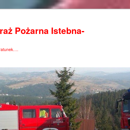
raż Pożarna Istebna-
ratunek….