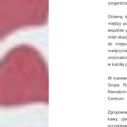
zorganizo
Główną i
między po
wspólnie 
mieli oka
do miejs
medyczne
urozmaicon
w każdej 
W manewra
Grupa Ra
Nierodzi
Centrum.
Zgrupowan
kawy, zj
przygotow