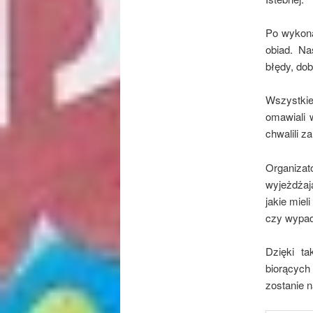
Po wykona
obiad. Na
błędy, do
Wszystkie
omawiali 
chwalili 
Organiza
wyjeżdżaj
jakie mie
czy wypa
Dzięki t
biorących
zostanie 