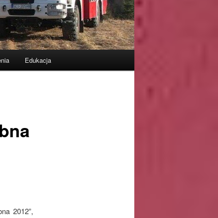
nia
Edukacja
ebna
bna 2012”,