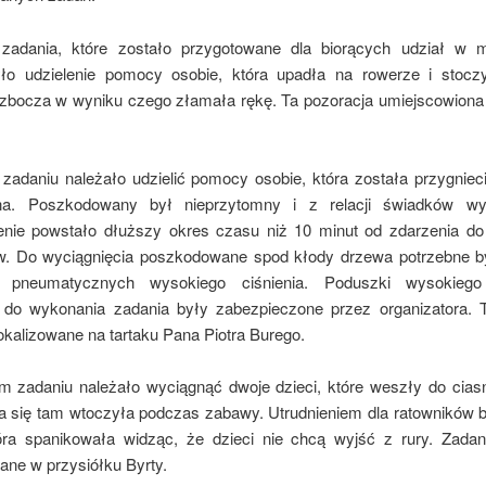
 zadania, które zostało przygotowane dla biorących udział w 
ło udzielenie pomocy osobie, która upadła na rowerze i stocz
zbocza w wyniku czego złamała rękę. Ta pozoracja umiejscowiona
zadaniu należało udzielić pomocy osobie, która została przygniec
na. Poszkodowany był nieprzytomny i z relacji świadków wy
enie powstało dłuższy okres czasu niż 10 minut od zdarzenia do
w. Do wyciągnięcia poszkodowane spod kłody drzewa potrzebne b
 pneumatycznych wysokiego ciśnienia. Poduszki wysokiego 
 do wykonania zadania były zabezpieczone przez organizatora. 
okalizowane na tartaku Pana Piotra Burego.
m zadaniu należało wyciągnąć dwoje dzieci, które weszły do ciasn
óra się tam wtoczyła podczas zabawy. Utrudnieniem dla ratowników 
tóra spanikowała widząc, że dzieci nie chcą wyjść z rury. Zadan
ane w przysiółku Byrty.