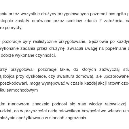
niu przez wszystkie drużyny przygotowanych pozoracji nastąpiła 
stępnie zostały omówione przez sędziów zdania ? założenia, n
bre pomysły.
 pozoracje były realistycznie przygotowane. Sędziowie po każd
wykonanie zadania przez drużynę, zwracali uwagę na popełniane 
za dobrze wykonane czynności.
torzy przygotowali pozoracje takie, do których zazwyczaj str
ą (bójka przy dyskotece, czy awantura domowa), ale upozorowane
li poszkodowani, mogą występować w czasie każdej akcji ratowniczo-
dku samochodowym
akim manewrom znacznie podnosi się stan wiedzy ratowniczej 
 udział, co w przyszłości nada ratownikom pewności we własne umie
należycie spożytkowana w stanach zagrożenia.