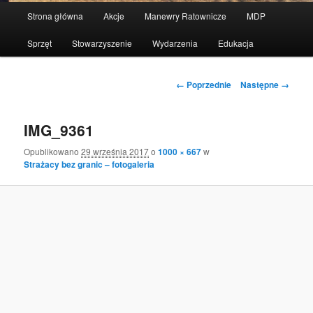
Menu
Strona główna
Akcje
Manewry Ratownicze
MDP
Przeskocz
główne
Sprzęt
Stowarzyszenie
Wydarzenia
Edukacja
do
tekstu
Nawigacja
← Poprzednie
Następne →
po
obrazkach
IMG_9361
Opublikowano
29 września 2017
o
1000 × 667
w
Strażacy bez granic – fotogaleria