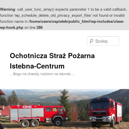
Warning
: call_user_func_array() expects parameter 1 to be a valid callback,
function 'wp_schedule_delete_old_privacy_export_files' not found or invalid
function name in
/home/users/ospisteb/public_html/wp-includes/class-
wp-hook.php
on line
286
Szuka
Ochotnicza Straż Pożarna
Istebna-Centrum
…Bogu na chwałę, ludziom na ratunek….