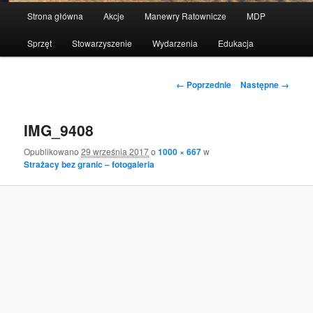
Menu
Strona główna
Akcje
Manewry Ratownicze
MDP
Przeskocz
główne
Sprzęt
Stowarzyszenie
Wydarzenia
Edukacja
do
tekstu
Nawigacja
← Poprzednie
Następne →
po
obrazkach
IMG_9408
Opublikowano
29 września 2017
o
1000 × 667
w
Strażacy bez granic – fotogaleria