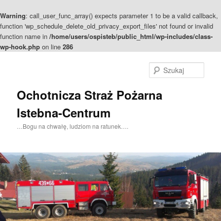
Warning
: call_user_func_array() expects parameter 1 to be a valid callback,
function 'wp_schedule_delete_old_privacy_export_files' not found or invalid
function name in
/home/users/ospisteb/public_html/wp-includes/class-
wp-hook.php
on line
286
Szuka
Ochotnicza Straż Pożarna
Istebna-Centrum
…Bogu na chwałę, ludziom na ratunek….