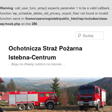
Warning
: call_user_func_array() expects parameter 1 to be a valid callback,
function 'wp_schedule_delete_old_privacy_export_files' not found or invalid
function name in
/home/users/ospisteb/public_html/wp-includes/class-
wp-hook.php
on line
286
Szuka
Ochotnicza Straż Pożarna
Istebna-Centrum
…Bogu na chwałę, ludziom na ratunek….