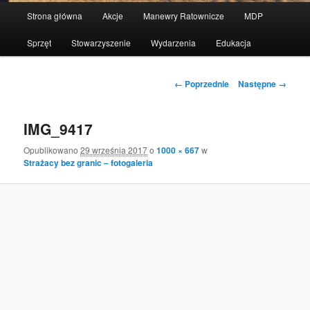
Menu
Strona główna
Akcje
Manewry Ratownicze
MDP
Przeskocz
główne
Sprzęt
Stowarzyszenie
Wydarzenia
Edukacja
do
tekstu
Nawigacja
← Poprzednie
Następne →
po
obrazkach
IMG_9417
Opublikowano
29 września 2017
o
1000 × 667
w
Strażacy bez granic – fotogaleria