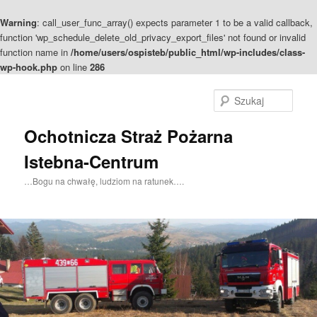
Warning
: call_user_func_array() expects parameter 1 to be a valid callback,
function 'wp_schedule_delete_old_privacy_export_files' not found or invalid
function name in
/home/users/ospisteb/public_html/wp-includes/class-
wp-hook.php
on line
286
Szuka
Ochotnicza Straż Pożarna
Istebna-Centrum
…Bogu na chwałę, ludziom na ratunek….