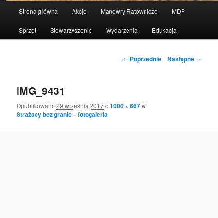
Menu
Strona główna
Akcje
Manewry Ratownicze
MDP
Przeskocz
główne
Sprzęt
Stowarzyszenie
Wydarzenia
Edukacja
do
tekstu
Nawigacja
← Poprzednie
Następne →
po
obrazkach
IMG_9431
Opublikowano
29 września 2017
o
1000 × 667
w
Strażacy bez granic – fotogaleria