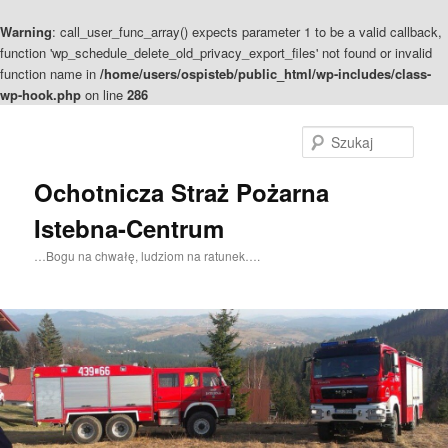
Warning
: call_user_func_array() expects parameter 1 to be a valid callback,
function 'wp_schedule_delete_old_privacy_export_files' not found or invalid
function name in
/home/users/ospisteb/public_html/wp-includes/class-
wp-hook.php
on line
286
Szuka
Ochotnicza Straż Pożarna
Istebna-Centrum
…Bogu na chwałę, ludziom na ratunek….