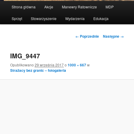
Menu
Strona główna
Akcje
Manewry Ratownicze
MDP
Przeskocz
główne
Sprzęt
Stowarzyszenie
Wydarzenia
Edukacja
do
tekstu
Nawigacja
← Poprzednie
Następne →
po
obrazkach
IMG_9447
Opublikowano
29 września 2017
o
1000 × 667
w
Strażacy bez granic – fotogaleria