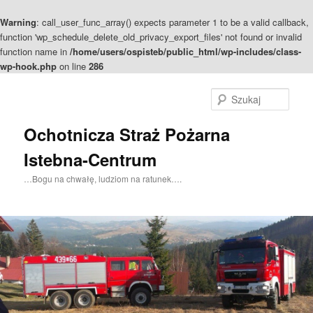
Warning
: call_user_func_array() expects parameter 1 to be a valid callback,
function 'wp_schedule_delete_old_privacy_export_files' not found or invalid
function name in
/home/users/ospisteb/public_html/wp-includes/class-
wp-hook.php
on line
286
Szuka
Ochotnicza Straż Pożarna
Istebna-Centrum
…Bogu na chwałę, ludziom na ratunek….