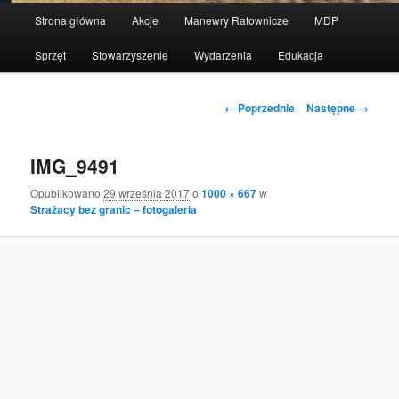
Menu
Strona główna
Akcje
Manewry Ratownicze
MDP
Przeskocz
główne
Sprzęt
Stowarzyszenie
Wydarzenia
Edukacja
do
tekstu
Nawigacja
← Poprzednie
Następne →
po
obrazkach
IMG_9491
Opublikowano
29 września 2017
o
1000 × 667
w
Strażacy bez granic – fotogaleria