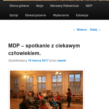
Menu
Strona główna
Akcje
Manewry Ratownicze
MDP
Przeskocz
główne
Sprzęt
Stowarzyszenie
Wydarzenia
Edukacja
do
tekstu
Nawigacja
←
Wstecz
Dalej
→
po
wpisach
MDP – spotkanie z ciekawym
człowiekiem.
Opublikowany
19 marca 2017
przez
stasio