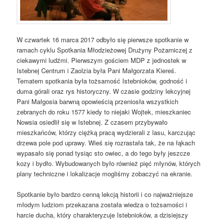
W czwartek 16 marca 2017 odbyło się pierwsze spotkanie w
ramach cyklu Spotkania Młodzieżowej Drużyny Pożarniczej z
ciekawymi ludźmi. Pierwszym gościem MDP z jednostek w
Istebnej Centrum i Zaolzia była Pani Małgorzata Kiereś.
Tematem spotkania była tożsamość Istebnioków, godność i
duma górali oraz rys historyczny. W czasie godziny lekcyjnej
Pani Małgosia barwną opowieścią przeniosła wszystkich
zebranych do roku 1577 kiedy to niejaki Wojtek, mieszkaniec
Nowsia osiedlił się w Istebnej. Z czasem przybywało
mieszkańców, którzy ciężką pracą wydzierali z lasu, karczując
drzewa pole pod uprawy. Wieś się rozrastała tak, że na łąkach
wypasało się ponad tysiąc
sto owiec, a do tego były jeszcze
kozy i bydło. Wybudowanych było również pięć młynów, których
plany techniczne i lokalizacje mogliśmy zobaczyć na ekranie.
Spotkanie było bardzo cenną lekcją historii i co najważniejsze
młodym ludziom przekazana została wiedza o tożsamości i
harcie ducha, który charakteryzuje Istebnioków, a dzisiejszy