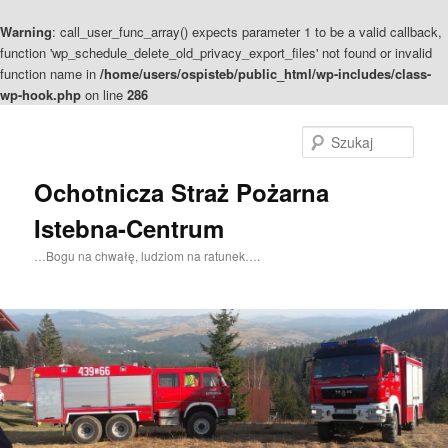
Warning
: call_user_func_array() expects parameter 1 to be a valid callback,
function 'wp_schedule_delete_old_privacy_export_files' not found or invalid
function name in
/home/users/ospisteb/public_html/wp-includes/class-
wp-hook.php
on line
286
Szuka
Ochotnicza Straż Pożarna
Istebna-Centrum
…Bogu na chwałę, ludziom na ratunek….