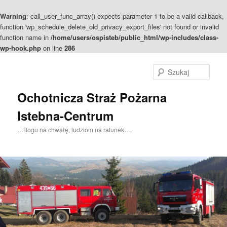
Warning
: call_user_func_array() expects parameter 1 to be a valid callback,
function 'wp_schedule_delete_old_privacy_export_files' not found or invalid
function name in
/home/users/ospisteb/public_html/wp-includes/class-
wp-hook.php
on line
286
Szuka
Ochotnicza Straż Pożarna
Istebna-Centrum
…Bogu na chwałę, ludziom na ratunek….