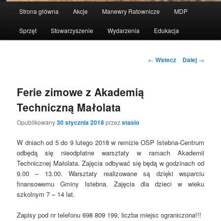
Menu
Strona główna
Akcje
Manewry Ratownicze
MDP
Przeskocz
główne
Sprzęt
Stowarzyszenie
Wydarzenia
Edukacja
do
tekstu
Nawigacja
←
Wstecz
Dalej
→
po
wpisach
Ferie zimowe z Akademią
Techniczną Małolata
Opublikowany
30 stycznia 2018
przez
stasio
W dniach od 5 do 9 lutego 2018 w remizie OSP Istebna-Centrum
odbędą się nieodpłatne warsztaty w ramach Akademii
Technicznej Małolata. Zajęcia odbywać się będą w godzinach od
9.00 – 13.00. Warsztaty realizowane są dzięki wsparciu
finansowemu Gminy Istebna. Zajęcia dla dzieci w wieku
szkolnym 7 – 14 lat.
Zapisy pod nr telefonu 698 809 199, liczba miejsc ograniczona!!!