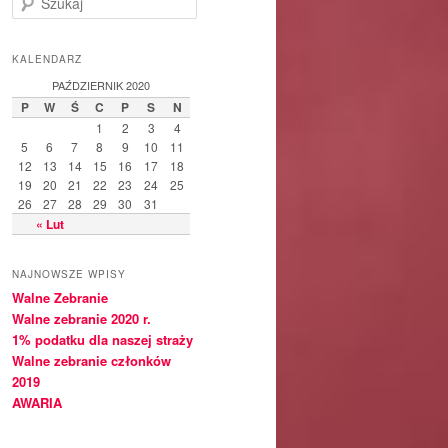
z
u
k
KALENDARZ
a
PAŹDZIERNIK 2020
j
P
W
Ś
C
P
S
N
1
2
3
4
5
6
7
8
9
10
11
12
13
14
15
16
17
18
19
20
21
22
23
24
25
26
27
28
29
30
31
« Lut
NAJNOWSZE WPISY
Walne Zebranie
Walne zebranie 2020 r.
1% podatku dla naszej straży
Walne zebranie członków
2019
AWARIA