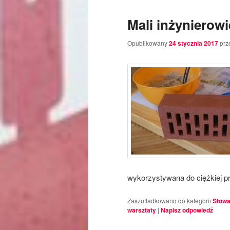
tekstu
widgetów
Mali inżynierowi
Opublikowany
24 stycznia 2017
prz
wykorzystywana do ciężkiej p
Zaszufladkowano do kategorii
Stowa
warsztaty
|
Napisz odpowiedź