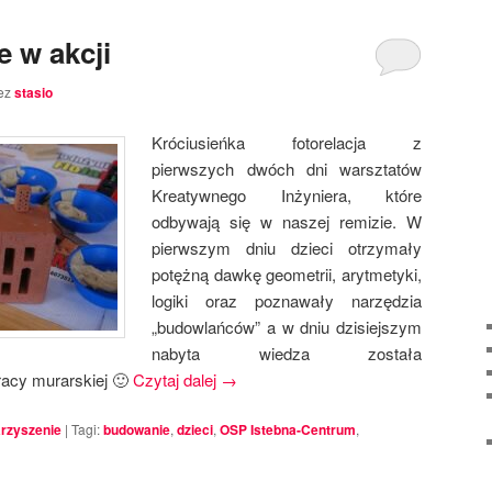
e w akcji
ez
stasio
Króciusieńka fotorelacja z
pierwszych dwóch dni warsztatów
Kreatywnego Inżyniera, które
odbywają się w naszej remizie. W
pierwszym dniu dzieci otrzymały
potężną dawkę geometrii, arytmetyki,
logiki oraz poznawały narzędzia
„budowlańców” a w dniu dzisiejszym
nabyta wiedza została
racy murarskiej 🙂
Czytaj dalej
→
rzyszenie
|
Tagi:
budowanie
,
dzieci
,
OSP Istebna-Centrum
,