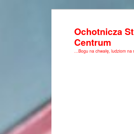
Ochotnicza St
Centrum
…Bogu na chwałę, ludziom na 