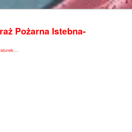
raż Pożarna Istebna-
ratunek….