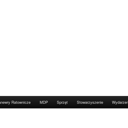
newry Ratownicze
MDP
Sprzęt
Stowarzyszenie
Wydarzen