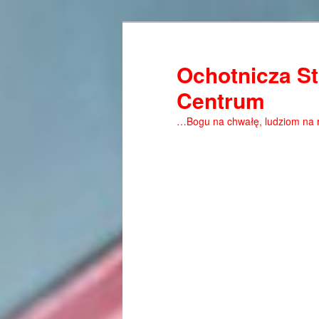
Ochotnicza St
Centrum
…Bogu na chwałę, ludziom na 