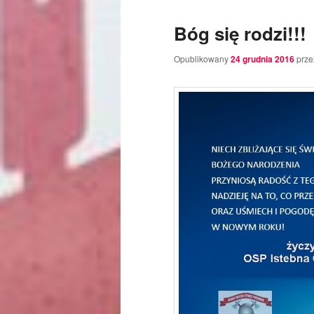
tekstu
widgetów
Bóg się rodzi!!!
Opublikowany
24 grudnia 2016
prze