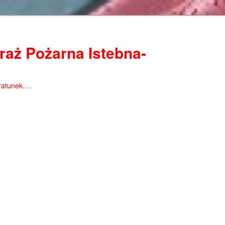
raż Pożarna Istebna-
ratunek….