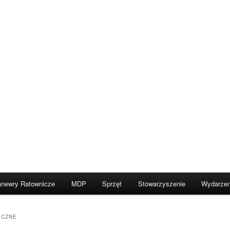
newry Ratownicze
MDP
Sprzęt
Stowarzyszenie
Wydarzen
ECZNE