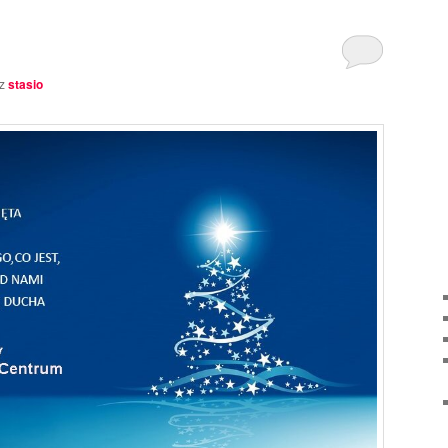
z
stasio