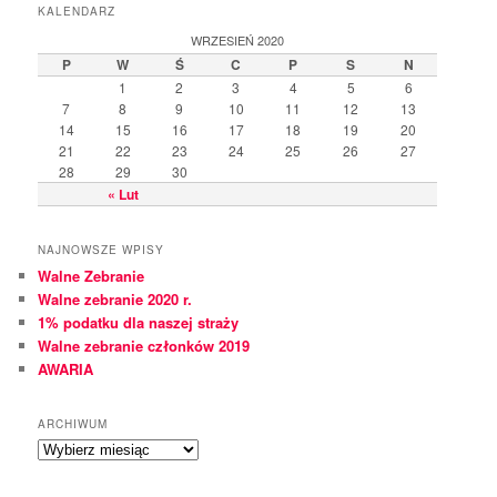
k
KALENDARZ
a
WRZESIEŃ 2020
j
P
W
Ś
C
P
S
N
1
2
3
4
5
6
7
8
9
10
11
12
13
14
15
16
17
18
19
20
21
22
23
24
25
26
27
28
29
30
« Lut
NAJNOWSZE WPISY
Walne Zebranie
Walne zebranie 2020 r.
1% podatku dla naszej straży
Walne zebranie członków 2019
AWARIA
ARCHIWUM
A
r
c