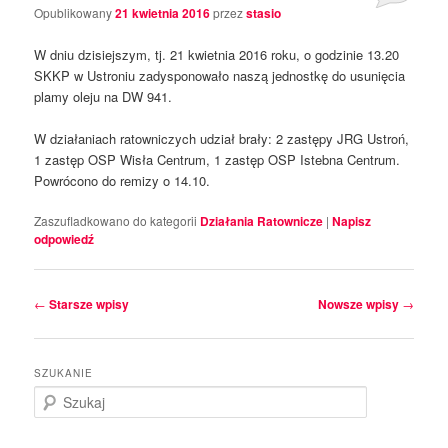
Opublikowany
21 kwietnia 2016
przez
stasio
W dniu dzisiejszym, tj. 21 kwietnia 2016 roku, o godzinie 13.20
SKKP w Ustroniu zadysponowało naszą jednostkę do usunięcia
plamy oleju na DW 941.
W działaniach ratowniczych udział brały: 2 zastępy JRG Ustroń,
1 zastęp OSP Wisła Centrum, 1 zastęp OSP Istebna Centrum.
Powrócono do remizy o 14.10.
Zaszufladkowano do kategorii
Działania Ratownicze
|
Napisz
odpowiedź
Nawigacja
←
Starsze wpisy
Nowsze wpisy
→
po
wpisach
SZUKANIE
S
z
u