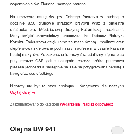
wspomnienia św. Floriana, naszego patrona.
Na uroczystą mszę św. pw. Dobrego Pasterza w Istebnej o
godzinie 8.30 druhowie strażacy przybyli wraz z orkiestrą
strażacką oraz Młodzieżową Drużyną Pożarniczą i rodzinami.
Mszy świętej przewodniczył proboszcz ks. Tadeusz Pietrzyk.
Księdzu Tadeuszowi dziękujemy za mszę świętą i modlitwę oraz
ciepłe słowa skierowane pod naszym adresem w czasie kazania
i całej mszy św. Po zakończeniu mszy św. udaliśmy się na plac
przy remizie OSP gdzie nastąpiła jeszcze krótka przemowa
prezesa jednostki a następnie na sale na przygotowana herbatę i
kawę oraz coś słodkiego.
Niestety nie był to czas spokojny i świąteczny dla naszych
Czytaj dalej
→
Zaszufladkowano do kategorii
Wydarzenia
|
Napisz odpowiedź
Olej na DW 941