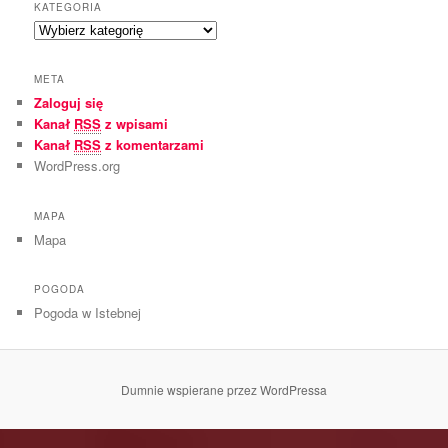
KATEGORIA
h
K
i
a
w
t
u
META
e
m
Zaloguj się
g
Kanał
RSS
z wpisami
o
r
Kanał
RSS
z komentarzami
i
WordPress.org
a
MAPA
Mapa
POGODA
Pogoda w Istebnej
Dumnie wspierane przez WordPressa