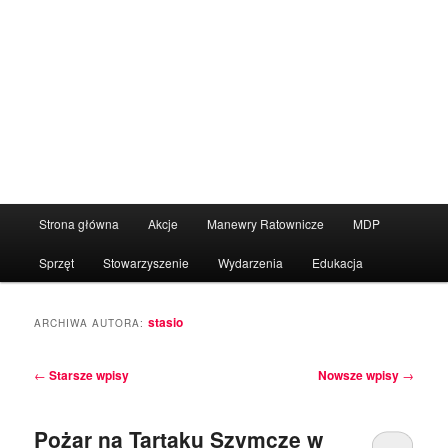
Menu
Strona główna
Akcje
Manewry Ratownicze
MDP
Przeskocz
Przeskocz
główne
Sprzęt
Stowarzyszenie
Wydarzenia
Edukacja
do
do
tekstu
widgetów
stasio
ARCHIWA AUTORA:
Nawigacja
←
Starsze wpisy
Nowsze wpisy
→
po
wpisach
Pożar na Tartaku Szymcze w