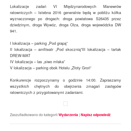
Lokalizacje zadań VI Międzynarodowych Manewrów
ratowniczych – Istebna 2016 generalnie będą w pobliżu kółka
wyznaczonego po drogach: droga powiatowa S26435 przez
dziedzinym, droga Wywóz, droga Olza, droga wojewódzka DW
941.
I lokalizacja – parking „Pod grapą”
II lokalizacja – amfiteatr „Pod skocznią”III lokalizacja – tartak
DREW-MAT
IV lokalizacja – las „siwo młaka”
V lokalizacja – parking obok Hotelu „Złoty Groń”
Konkurencje rozpoczynamy o godzinie 14:00. Zapraszamy
wszystkich chętnych do obejrzenia zmagań zastępów
ratowniczych z przygotowanymi zadaniami.
Zaszufladkowano do kategorii
Wydarzenia
|
Napisz odpowiedź