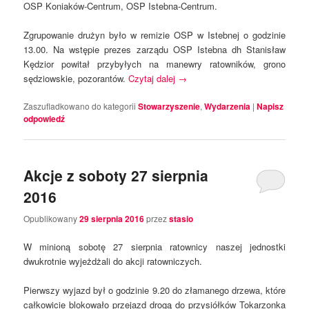
OSP Koniaków-Centrum, OSP Istebna-Centrum.
Zgrupowanie drużyn było w remizie OSP w Istebnej o godzinie
13.00. Na wstępie prezes zarządu OSP Istebna dh Stanisław
Kędzior powitał przybyłych na manewry ratowników, grono
sędziowskie, pozorantów.
Czytaj dalej
→
Zaszufladkowano do kategorii
Stowarzyszenie
,
Wydarzenia
|
Napisz
odpowiedź
Akcje z soboty 27 sierpnia
2016
Opublikowany
29 sierpnia 2016
przez
stasio
W minioną sobotę 27 sierpnia ratownicy naszej jednostki
dwukrotnie wyjeżdżali do akcji ratowniczych.
Pierwszy wyjazd był o godzinie 9.20 do złamanego drzewa, które
całkowicie blokowało przejazd drogą do przysiółków Tokarzonka