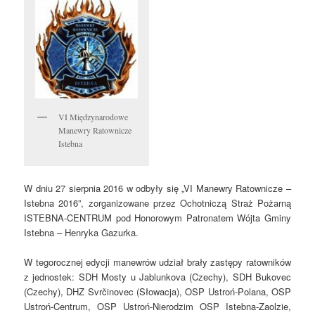
VI Międzynarodowe
Manewry Ratownicze
Istebna
W dniu 27 sierpnia 2016 w odbyły się „VI Manewry Ratownicze –
Istebna 2016”, zorganizowane przez Ochotniczą Straż Pożarną
ISTEBNA-CENTRUM pod Honorowym Patronatem Wójta Gminy
Istebna – Henryka Gazurka.
W tegorocznej edycji manewrów udział brały zastępy ratowników
z jednostek: SDH Mosty u Jablunkova (Czechy), SDH Bukovec
(Czechy), DHZ Svrčinovec (Słowacja), OSP Ustroń-Polana, OSP
Ustroń-Centrum, OSP Ustroń-Nierodzim OSP Istebna-Zaolzie,